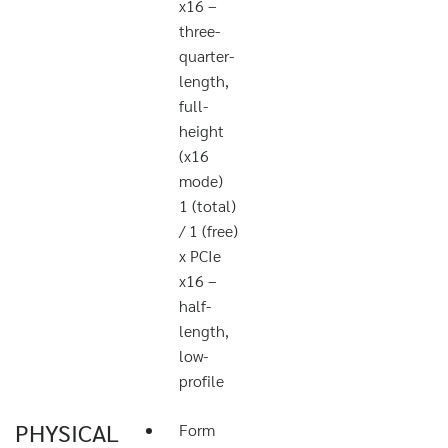
x16 –
three-
quarter-
length,
full-
height
(x16
mode)
1 (total)
/ 1 (free)
x PCIe
x16 –
half-
length,
low-
profile
PHYSICAL
Form