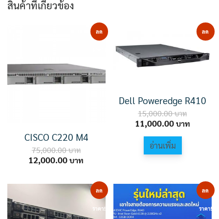
สินค้าที่เกี่ยวข้อง
ลด
ลด
ราคา!
ราคา!
Dell Poweredge R410
15,000.00
Original
Current
11,000.00
price
price
CISCO C220 M4
was:
is:
อ่านเพิ่ม
75,000.00
15,000.00 ฿.
11,000.
Original
Current
12,000.00
price
price
was:
is:
75,000.00 ฿.
12,000.00 ฿.
ลด
ลด
ราคา!
ราคา!