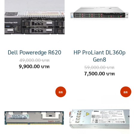
Dell Poweredge R620
HP ProLiant DL360p
Gen8
49,000.00
Original
Current
9,900.00
59,000.00
price
price
Original
Current
7,500.00
was:
is:
price
price
49,000.00 ฿.
9,900.00 ฿.
was:
is:
59,000.00 ฿.
7,500.00
ลด
ลด
ราคา!
ราคา!