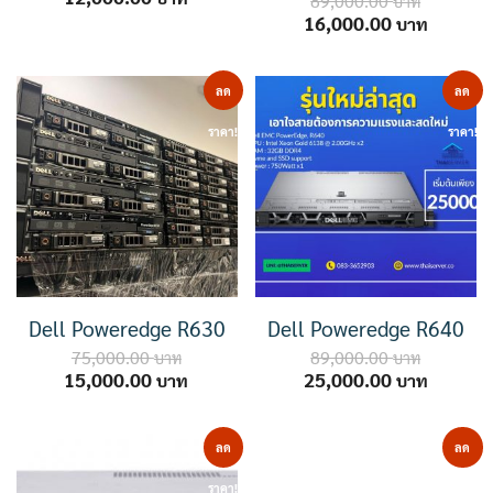
89,000.00
price
price
Original
Current
16,000.00
was:
is:
price
price
75,000.00 ฿.
12,000.00 ฿.
was:
is:
89,000.00 ฿.
16,000.
ลด
ลด
ราคา!
ราคา!
Dell Poweredge R630
Dell Poweredge R640
75,000.00
89,000.00
Original
Current
Original
Current
15,000.00
25,000.00
price
price
price
price
was:
is:
was:
is:
75,000.00 ฿.
15,000.00 ฿.
89,000.00 ฿.
25,000.
ลด
ลด
ราคา!
ราคา!