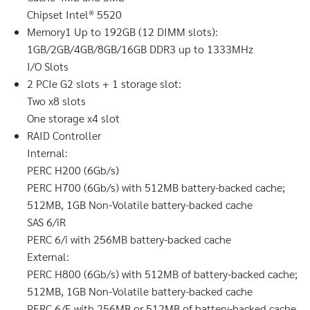
Chipset Intel® 5520
Memory1 Up to 192GB (12 DIMM slots):
1GB/2GB/4GB/8GB/16GB DDR3 up to 1333MHz
I/O Slots
2 PCIe G2 slots + 1 storage slot:
Two x8 slots
One storage x4 slot
RAID Controller
Internal:
PERC H200 (6Gb/s)
PERC H700 (6Gb/s) with 512MB battery-backed cache;
512MB, 1GB Non-Volatile battery-backed cache
SAS 6/iR
PERC 6/i with 256MB battery-backed cache
External:
PERC H800 (6Gb/s) with 512MB of battery-backed cache;
512MB, 1GB Non-Volatile battery-backed cache
PERC 6/E with 256MB or 512MB of battery-backed cache