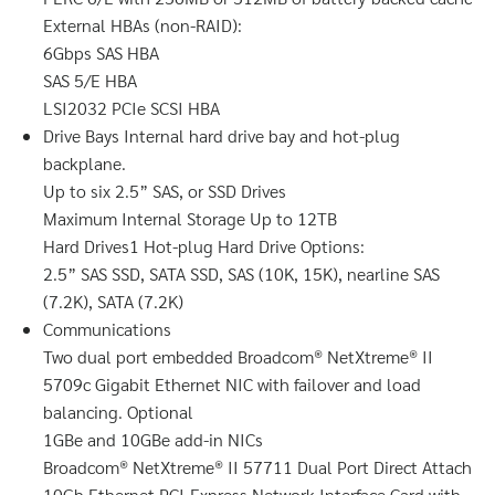
External HBAs (non-RAID):
6Gbps SAS HBA
SAS 5/E HBA
LSI2032 PCIe SCSI HBA
Drive Bays Internal hard drive bay and hot-plug
backplane.
Up to six 2.5” SAS, or SSD Drives
Maximum Internal Storage Up to 12TB
Hard Drives1 Hot-plug Hard Drive Options:
2.5” SAS SSD, SATA SSD, SAS (10K, 15K), nearline SAS
(7.2K), SATA (7.2K)
Communications
Two dual port embedded Broadcom® NetXtreme® II
5709c Gigabit Ethernet NIC with failover and load
balancing. Optional
1GBe and 10GBe add-in NICs
Broadcom® NetXtreme® II 57711 Dual Port Direct Attach
10Gb Ethernet PCI-Express Network Interface Card with