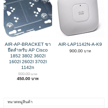
ราคา!
AIR-AP-BRACKET ขา
AIR-LAP1142N-A-K9
ยึดสำหรับ AP Cisco
900.00
1852 3802 3602I
1602I 2602I 3702I
1142n
900.00
Original
Current
450.00
price
price
was:
is:
900.00 ฿.
450.00 ฿.
หมวดหมู่สินค้า